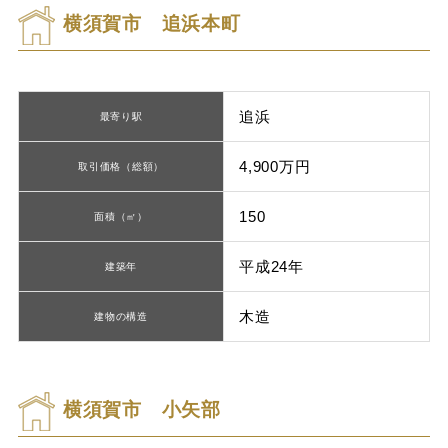
横須賀市 追浜本町
追浜
最寄り駅
4,900万円
取引価格（総額）
150
面積（㎡）
平成24年
建築年
木造
建物の構造
横須賀市 小矢部