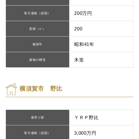
200万円
取引価格（総額）
200
面積（㎡）
昭和41年
建築年
木造
建物の構造
横須賀市 野比
ＹＲＰ野比
最寄り駅
3,000万円
取引価格（総額）