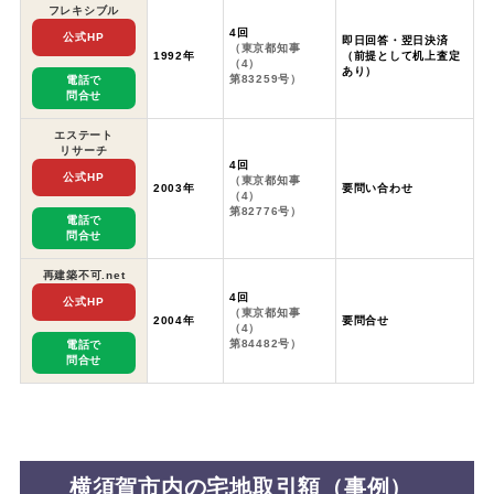
フレキシブル
4回
公式HP
即日回答・翌日決済
（東京都知事
1992年
（前提として机上査定
（4）
あり）
第83259号）
電話で
問合せ
エステート
リサーチ
4回
公式HP
（東京都知事
2003年
要問い合わせ
（4）
第82776号）
電話で
問合せ
再建築不可.net
4回
公式HP
（東京都知事
2004年
要問合せ
（4）
第84482号）
電話で
問合せ
横須賀市内の宅地取引額（事例）