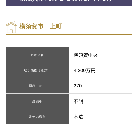
横須賀市 上町
横須賀中央
最寄り駅
4,200万円
取引価格（総額）
270
面積（㎡）
不明
建築年
木造
建物の構造