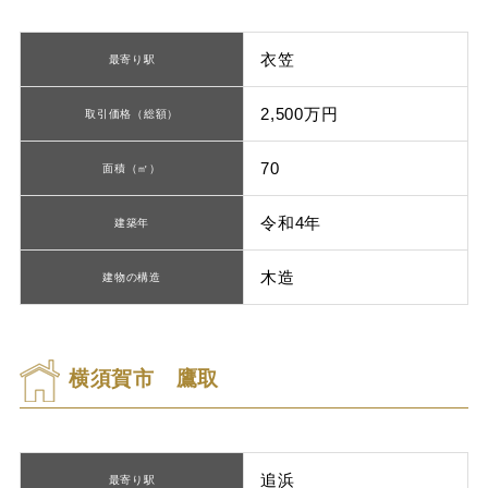
衣笠
最寄り駅
2,500万円
取引価格（総額）
70
面積（㎡）
令和4年
建築年
木造
建物の構造
横須賀市 鷹取
追浜
最寄り駅