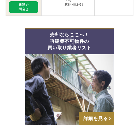
（4）
第84482号）
電話で
問合せ
売却ならここへ！
再建築不可物件の
買い取り業者リスト
詳細を見る