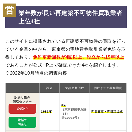
営
業年数が長い再建築不可物件買取業者
上位4社
このサイトに掲載されている再建築不可物件の買取を行っ
ている企業の中から、東京都の宅地建物取引業者免許を取
得しており、
免許更新回数が4回以上、設立から15年以上
であることが公式HP上で確認できた4社を紹介します。
※2022年10月時点の調査内容
設立
免許更新回数
買取までの最短期間
訳あり物件
買取センター
8回
公式HP
（東京都知事免許
1991年
即日査定・即日現金化
（8）
第61604号）
電話で
問合せ