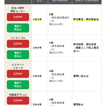
設立
免許更新回数
買取までの最短期間
訳あり物件
買取センター
8回
公式HP
（東京都知事免許
1991年
即日査定・即日現金化
（8）
第61604号）
電話で
問合せ
フレキシブル
4回
公式HP
即日回答・翌日決済
（東京都知事
1992年
（前提として机上査定
（4）
あり）
第83259号）
電話で
問合せ
エステート
リサーチ
4回
公式HP
（東京都知事
2003年
要問い合わせ
（4）
第82776号）
電話で
問合せ
再建築不可.net
4回
公式HP
（東京都知事
2004年
要問合せ