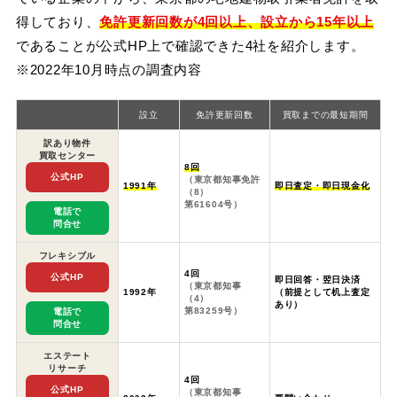
得しており、
免許更新回数が4回以上、設立から15年以上
であることが公式HP上で確認できた4社を紹介します。
※2022年10月時点の調査内容
設立
免許更新回数
買取までの最短期間
訳あり物件
買取センター
8回
公式HP
（東京都知事免許
1991年
即日査定・即日現金化
（8）
第61604号）
電話で
問合せ
フレキシブル
4回
公式HP
即日回答・翌日決済
（東京都知事
1992年
（前提として机上査定
（4）
あり）
第83259号）
電話で
問合せ
エステート
リサーチ
4回
公式HP
（東京都知事