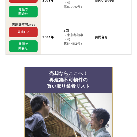
2003年
要問い合わせ
（4）
第82776号）
電話で
問合せ
再建築不可.net
4回
公式HP
（東京都知事
2004年
要問合せ
（4）
第84482号）
電話で
問合せ
売却ならここへ！
再建築不可物件の
買い取り業者リスト