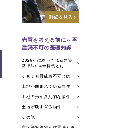
該
け
詳細を見る
買
売買を考える前に～再
建築不可の基礎知識
2025年に縮小される建築
基準法の4号特例とは
そもそも再建築不可とは
土地が囲まれている物件
土地の形が変則的な物件
土地が狭すぎる物件
その他
さ
金
空家等対策特別措置法と再