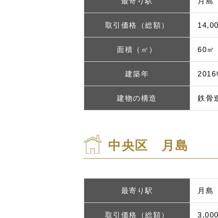
最寄り駅
月島
取引価格（総額）
14,
面積（㎡）
60㎡
建築年
201
建物の構造
鉄骨
中央区 月島
最寄り駅
月島
取引価格（総額）
3,0