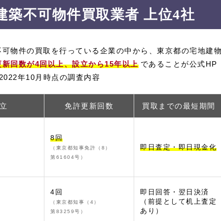
建築不可物件買取業者 上位4社
不可物件の買取を行っている企業の中から、東京都の宅地建
更新回数が4回以上、設立から15年以上
であることが公式HP
022年10月時点の調査内容
立
免許更新回数
買取までの最短期間
8回
即日査定・即日現金化
（東京都知事免許（8）
第61604号）
4回
即日回答・翌日決済
（前提として机上査定
（東京都知事（4）
あり）
第83259号）