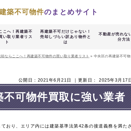
建築不可物件
のまとめサイト
ここへ！再建築不
再建築不可だけじゃない！
不動産が売れな
買い取り業者リス
売却しづらい訳あり物件と
分方法
ト
は
売却ならここへ！再建築不可物件の買い取り業者リスト
»
中央区の再建築不可物
公開日：
2021年6月21日
｜更新日：
2025年3月17
築不可物件買取に強い業者
ており、エリア内には建築基準法第42条の接道義務を満た