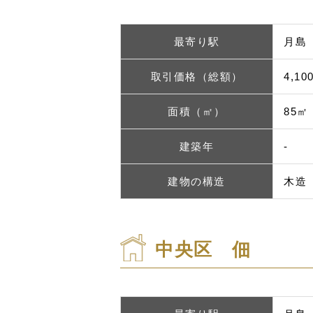
最寄り駅
月島
取引価格（総額）
4,1
面積（㎡）
85㎡
建築年
-
建物の構造
木造
中央区 佃