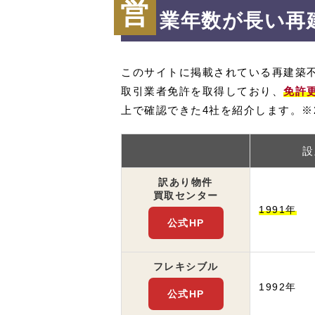
営
業年数が長い再
このサイトに掲載されている再建築
取引業者免許を取得しており、
免許
上で確認できた4社を紹介します。※2
設
訳あり物件
買取センター
1991年
公式HP
フレキシブル
1992年
公式HP