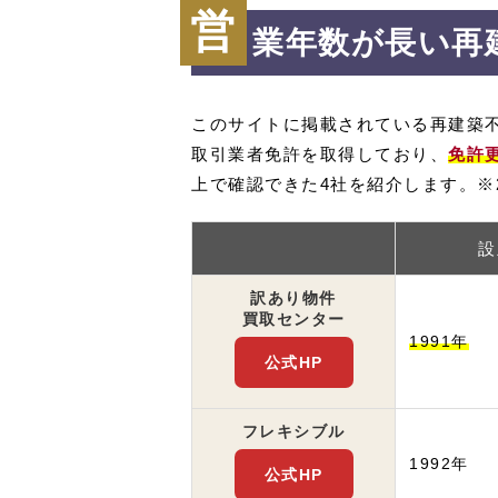
営
業年数が長い再
このサイトに掲載されている再建築
取引業者免許を取得しており、
免許
上で確認できた4社を紹介します。※2
設
訳あり物件
買取センター
1991年
公式HP
フレキシブル
1992年
公式HP