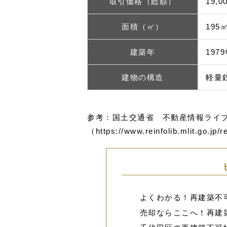
取引価格（総額）
19,
面積（㎡）
195
建築年
197
建物の構造
軽量
参考：国土交通省 不動産情報ライブラ
（
https://www.reinfolib.mlit.go.jp/
よくわかる！再建築不
売却ならここへ！再建