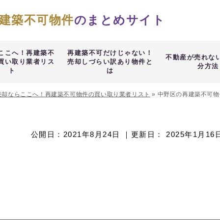
建築不可物件
のまとめサイト
ここへ！再建築不
再建築不可だけじゃない！
不動産が売れな
買い取り業者リス
売却しづらい訳あり物件と
分方法
ト
は
売却ならここへ！再建築不可物件の買い取り業者リスト
»
中野区の再建築不可物
公開日：
2021年8月24日
｜更新日：
2025年1月16
築不可物件買取に強い業者