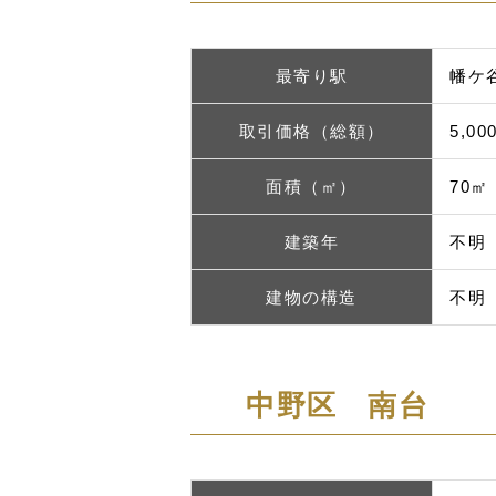
最寄り駅
幡ケ
取引価格（総額）
5,0
面積（㎡）
70㎡
建築年
不明
建物の構造
不明
中野区 南台