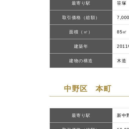
最寄り駅
笹塚
取引価格（総額）
7,0
面積（㎡）
85㎡
建築年
201
建物の構造
木造
中野区 本町
最寄り駅
新中