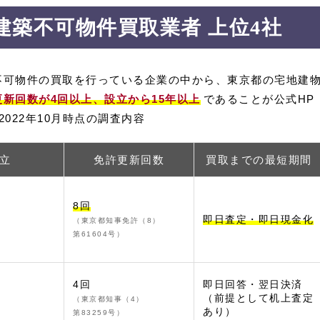
建築不可物件買取業者 上位4社
不可物件の買取を行っている企業の中から、東京都の宅地建
更新回数が4回以上、設立から15年以上
であることが公式HP
022年10月時点の調査内容
立
免許更新回数
買取までの最短期間
8回
即日査定・即日現金化
（東京都知事免許（8）
第61604号）
4回
即日回答・翌日決済
（前提として机上査定
（東京都知事（4）
あり）
第83259号）