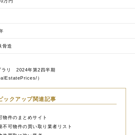
000万円
㎡
9年
鉄骨造
リ 2024年第2四半期
realEstatePrices/
）
ピックアップ関連記事
可物件のまとめサイト
築不可物件の買い取り業者リスト